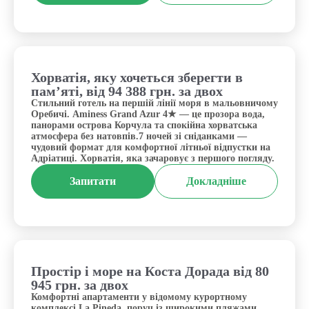
Хорватія, яку хочеться зберегти в
Хорватія, Оребичі
пам’яті, від 94 388 грн. за двох
Стильний готель на першій лінії моря в мальовничому
Оребичі. Aminess Grand Azur 4★ — це прозора вода,
панорами острова Корчула та спокійна хорватська
атмосфера без натовпів.7 ночей зі сніданками —
чудовий формат для комфортної літньої відпустки на
Адріатиці. Хорватія, яка зачаровує з першого погляду.
Запитати
Докладніше
Простір і море на Коста Дорада від 80
Іспанія, Коста Дорада
945 грн. за двох
Комфортні апартаменти у відомому курортному
комплексі La Pineda, поруч із широкими пляжами