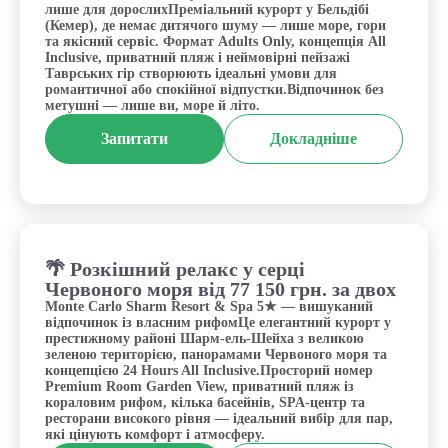
лише для дорослихПреміальний курорт у Бельдібі
(Кемер), де немає дитячого шуму — лише море, гори
та якісний сервіс. Формат Adults Only, концепція All
Inclusive, приватний пляж і неймовірні пейзажі
Таврських гір створюють ідеальні умови для
романтичної або спокійної відпустки.Відпочинок без
метушні — лише ви, море й літо.
Запитати
Докладніше
🌴 Розкішний релакс у серці
Єгипет, Шарм-ель-Шейх
Червоного моря від 77 150 грн. за двох
Monte Carlo Sharm Resort & Spa 5★ — вишуканий
відпочинок із власним рифомЦе елегантний курорт у
престижному районі Шарм-ель-Шейха з великою
зеленою територією, панорамами Червоного моря та
концепцією 24 Hours All Inclusive.Просторий номер
Premium Room Garden View, приватний пляж із
кораловим рифом, кілька басейнів, SPA-центр та
ресторани високого рівня — ідеальний вибір для пар,
які цінують комфорт і атмосферу.