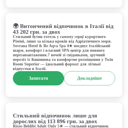
🌍 Витончений відпочинок в Італії від
Італія, Ріміні
43 202 грн. за двох
Стильний бутик-готель у самому серці курортного
Ріміні, лише за кілька кроків від Адріатичного моря.
Sovrana Hotel & Re Aqva Spa 4★ поєднує італійський
шарм, комфорт і власний SPA-центр для повного
перезавантаження.7 ночей зі сніданками, зручний
переліт із Кишинева та комфортне розміщення у Twin
Room Superior — ідеальний формат для літньої
відпустки в Італії.
Запитати
Докладніше
Стильний відпочинок лише для
Туреччина, Кемер
дорослих від 113 896 грн. за двох
Rixos Beldibi Adult Only 5★ — стильний відпочинок