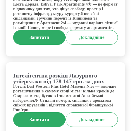
Коста Дорада. Estival Park Apartments 4★ — це формат
відпочинку для тих, хто цінує свободу, простір і
розвинену інфраструктуру курорту.6 ночей зі
сніданками, зручний переліт із Кишинева та
розміщення у Apartment 2/4 — чудовий варіант літньої
Іспанії. Сонце, море і свобода формату апартаментів.
Запитати
Докладніше
Інтелігентна розкіш Лазурного
Франція, Ніцца
узбережжя від 178 147 грн. за двох
Готель Best Western Plus Hotel Massena Nice — ідеальне
розташування в самому серці міста: кілька кроків до
Старого міста, бутиків і знаменитої Англійської
набережної.✨ Стильні номери, сніданки з ароматом
свіжих круасанів і відчуття справжньої Французької
Рив’єри.
Запитати
Докладніше