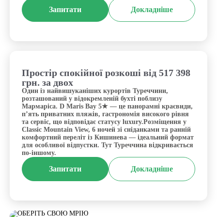
Запитати
Докладніше
Простір спокійної розкоші від 517 398
Туреччина, Мармаріс
грн. за двох
Один із найвишуканіших курортів Туреччини,
розташований у відокремленій бухті поблизу
Мармаріса. D Maris Bay 5★ — це панорамні краєвиди,
п’ять приватних пляжів, гастрономія високого рівня
та сервіс, що відповідає статусу luxury.Розміщення у
Classic Mountain View, 6 ночей зі сніданками та ранній
комфортний переліт із Кишинева — ідеальний формат
для особливої відпустки. Тут Туреччина відкривається
по-іншому.
Запитати
Докладніше